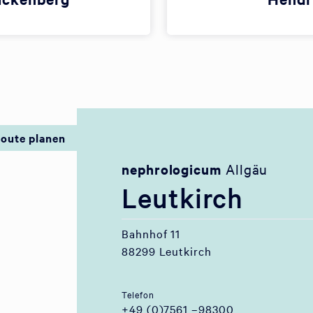
oute planen
nephrologicum
Allgäu
Leutkirch
Bahnhof 11
88299 Leutkirch
Telefon
+49 (0)7561 –98300