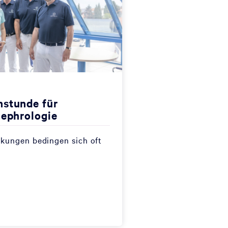
stunde für
Hämodialyse
Nephrologie
Wir führen alle For
kungen bedingen sich oft
neuesten Standards
MEHR ERFAHRE